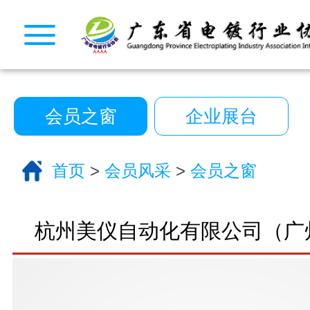
CopyRight © 2026 广东省电镀行业协会. All Rights
10222390号
一键拨号
一键导航
会员之窗
企业展台
CopyRight 2026 All Right Reserved 广
10222390号
首页
>
会员风采
>
会员之窗
技术支持:艾迪品牌策划
关于我们
服务分类
杭州美仪自动化有限公司（广
电话咨询
返回首页