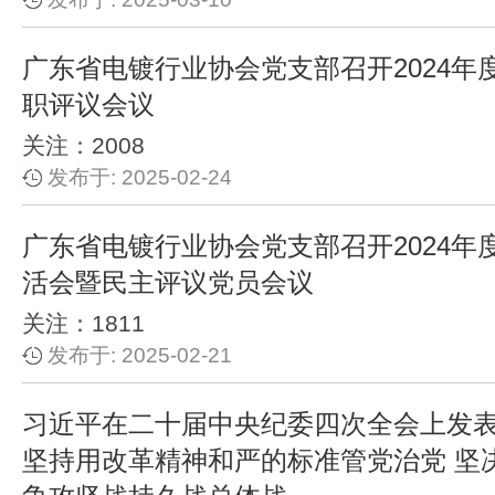
广东省电镀行业协会党支部召开2024年
职评议会议
关注：2008
发布于: 2025-02-24
广东省电镀行业协会党支部召开2024年
活会暨民主评议党员会议
关注：1811
发布于: 2025-02-21
习近平在二十届中央纪委四次全会上发
坚持用改革精神和严的标准管党治党 坚