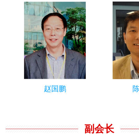
赵国鹏
副会长