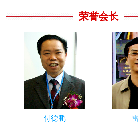
荣誉会长
付德鹏