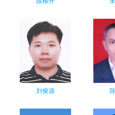
陈柳开
刘俊源