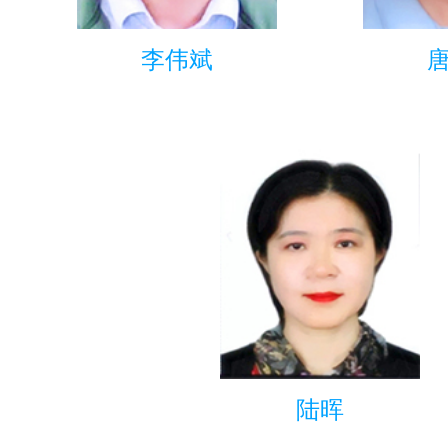
李伟斌
陆晖