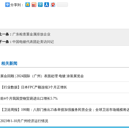
分享到：
上一条：
广东检查重金属排放企业
下一条：
中国电镀代表团赴美访问记
相关新闻
展会回顾 | 2024国际（广州）表面处理 电镀 涂装展览会
【行业数据】日本FPC产额连续3个月正增长
前4个月我国货物贸易进出口增长5.7%
【卫浴周报】199期：八部门推出25条举措加强服务民营企业；全球卫浴市场规模将达
则》将实施
2023年1-10月广州经济运行情况