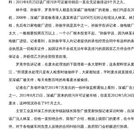
料：2011年8月25日该厂排污许可证被吊销后一直在无证偷排达9个月之久。
林中儒、孙振学、罗美华等人都是在深威厂做电镀厂的老板，他们均是在20
机，2008年，深威厂原老板香港人庞某将该厂以850万元转让给现法人林某。
租，先后有21家电镀厂进驻，孙振学就是其中之一。孙振学告诉记者，做电镀
太大，一般都要投两百万以上，一个小厂根本投资不起。”孙振学说，因为林某
电镀厂进驻。记者看到，在孙振学等人向记者提供的承包经营合同中有这样的条
业执照及一切相关证件，如因证件不全或无法年审及排污的原因至乙方停业停
保证金，并赔偿乙方的全部投资款项。
罗美华告诉记者，在废水处理池的下面埋着一条大塑料管，这条塑料管从废
江，“所谓废水处理只是有人检查时做做样子，大家都知道，平时废水就直接排入
至深威厂被关停，每天有数百吨的有毒废水被偷排。
记者在广东省环保厅2011年7月发出的一份环保监察通知上看到，深威厂在
之一。2011年8月25日，深威厂原来的排污许可证被吊销，但直至2012年5月
废水，这种情况存在了9个月之久。
主管工业及环保工作的龙华镇副镇长陈智广接受新快报记者采访时称，自深
该厂法人林某，但他一直拒绝合作。陈智广介绍，根据上级部门的要求，在今年
停。对于各电镀车间负责人反映的合同纠纷问题，政府部门会积极进行协调。