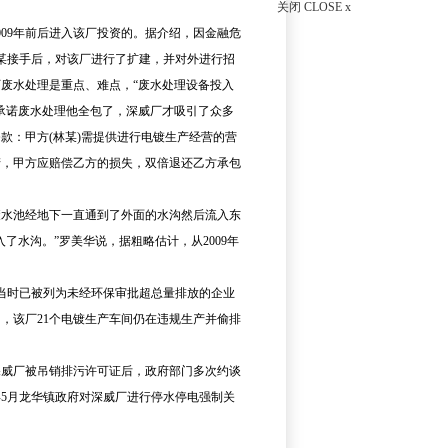
关闭 CLOSE x
09年前后进入该厂投资的。据介绍，因金融危
林某接手后，对该厂进行了扩建，并对外进行招
厂废水处理是重点、难点，“废水处理设备投入
承诺废水处理他全包了，深威厂才吸引了众多
款：甲方(林某)需提供进行电镀生产经营的营
产，甲方应赔偿乙方的损失，双倍退还乙方承包
水池经地下一直通到了外面的水沟然后流入东
了水沟。”罗美华说，据粗略估计，从2009年
当时已被列为未经环保审批超总量排放的企业
24日，该厂21个电镀生产车间仍在违规生产并偷排
威厂被吊销排污许可证后，政府部门多次约谈
5月龙华镇政府对深威厂进行停水停电强制关