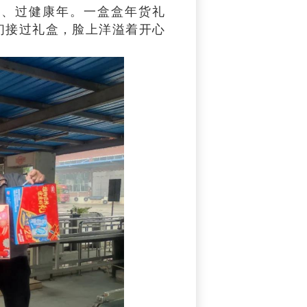
年、过健康年。一盒盒年货礼
们接过礼盒，脸上洋溢着开心