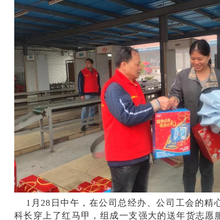
1
月
28
日中午，在公司总经办、公司工会的精
科长穿上了红马甲，组成一支强大的送年货志愿