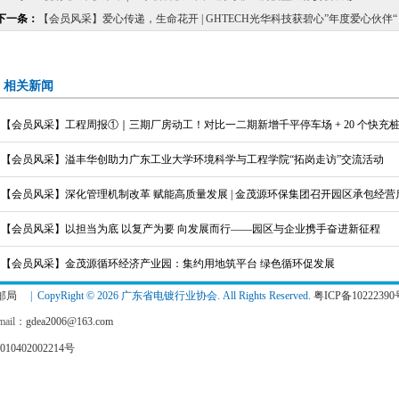
下一条：
【会员风采】爱心传递，生命花开 | GHTECH光华科技获碧心”年度爱心伙
相关新闻
【会员风采】工程周报①｜三期厂房动工！对比一二期新增千平停车场 + 20 个快充
【会员风采】溢丰华创助力广东工业大学环境科学与工程学院“拓岗走访”交流活动
【会员风采】深化管理机制改革 赋能高质量发展 | 金茂源环保集团召开园区承包经
【会员风采】以担当为底 以复产为要 向发展而行——园区与企业携手奋进新征程
【会员风采】金茂源循环经济产业园：集约用地筑平台 绿色循环促发展
邮局
| CopyRight © 2026 广东省电镀行业协会. All Rights Reserved.
粤ICP备10222390
ail：
gdea2006@163.com
10402002214号